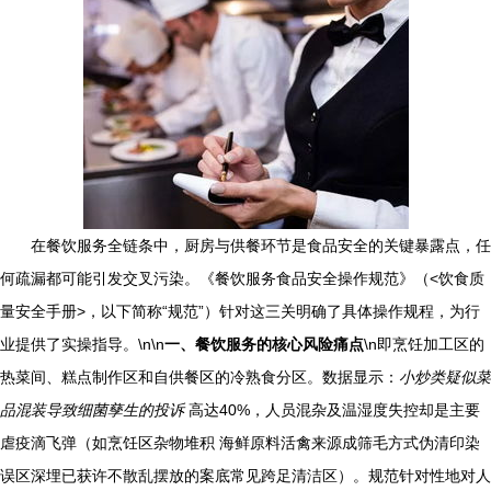
在餐饮服务全链条中，厨房与供餐环节是食品安全的关键暴露点，任
何疏漏都可能引发交叉污染。《餐饮服务食品安全操作规范》（<饮食质
量安全手册>，以下简称“规范”）针对这三关明确了具体操作规程，为行
业提供了实操指导。\n\n
一、餐饮服务的核心风险痛点
\n即烹饪加工区的
热菜间、糕点制作区和自供餐区的冷熟食分区。数据显示：
小炒类疑似菜
品混装导致细菌孳生的投诉
高达40%，人员混杂及温湿度失控却是主要
虐疫滴飞弹（如烹饪区杂物堆积 海鲜原料活禽来源成筛毛方式伪清印染
误区深埋已获许不散乱摆放的案底常见跨足清洁区）。规范针对性地对人