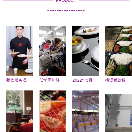
PRODUCT
----------------
餐饮服务员
低学历年轻
2022年3月
横沥餐饮服
月薪
人 餐厅服
上海酒店餐
务公司 专
2800，为
务员与流水
饮与餐厨用
业承包饭
何年轻人仍
线的抉择，
品展览会
堂，打造企
蜂拥而至？
何者更优？
聚焦餐饮服
业餐饮新标
——老板揭
务创新
杆