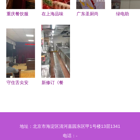
秘背后的生
存智慧
重庆餐饮服
在上海品味
广东圣厨尚
绿电助
务礼仪培训
别样烧烤
配餐饮公司
推“快乐水”
提升服务质
别墅聚会遇
让每一餐都
固德威为可
量与文化品
上专业户外
是安心与美
口可乐印度
味的必修课
烤宴，团队
味的专业呈
工厂注入阳
欢聚当然要
现
光动能
尽兴
守住舌尖安
新修订《餐
全防线 仙
饮服务食品
海区召开集
安全操作规
中用餐单位
范》即将施
暨社会餐饮
行，看总局
地址：北京市海淀区清河嘉园东区甲1号楼13层1341
服务单位食
如何解读餐
电话：-
品安全培训
饮服务