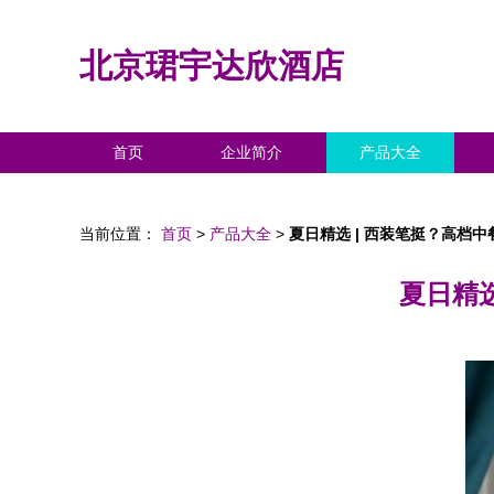
北京珺宇达欣酒店
首页
企业简介
产品大全
当前位置：
首页
>
产品大全
>
夏日精选 | 西装笔挺？高档
夏日精