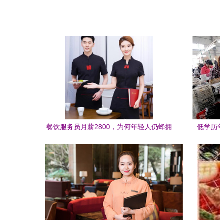
餐饮服务员月薪2800，为何年轻人仍蜂拥
低学历
而至？——老板揭秘背后的生存智慧