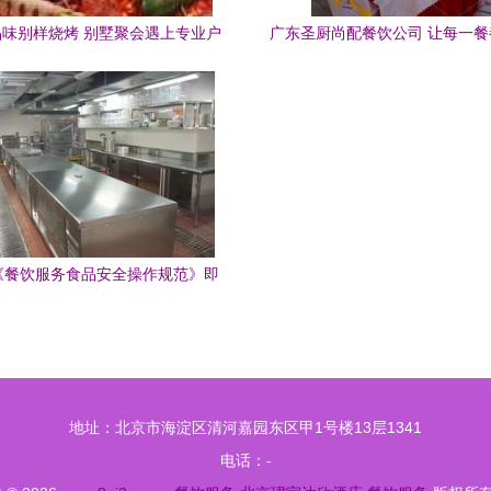
味别样烧烤 别墅聚会遇上专业户
广东圣厨尚配餐饮公司 让每一
烤宴，团队欢聚当然要尽兴
与美味的专业呈现
《餐饮服务食品安全操作规范》即
行，看总局如何解读餐饮服务
地址：北京市海淀区清河嘉园东区甲1号楼13层1341
电话：-