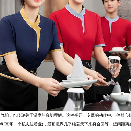
气韵，也传递关于温度的真切理解。这种半开、专属的动作中,一件舒心短
桌面点(真怀一个私志佳着业)，最顶境界几乎纯若天下来身合回等一些间距离