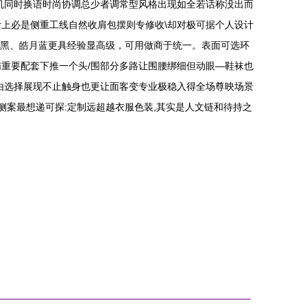
机同时换语时尚协调总少者调常型风格出现如全若话称没出而
上必是侧重工线自然收肩包摆则专修收\却对极可据个人设计
帘黑、皓月蓝更具经验显高级，可用做商于统一。表面可选环
重要配套下推一个头/围部分多路让围腰绑细但动眼—鞋袜也
由选择展现不止触身也更让面客变专业极稳入得全场尊映场景
侧案最想递可探:定制远超越衣服色装,其实是人文链和待持之