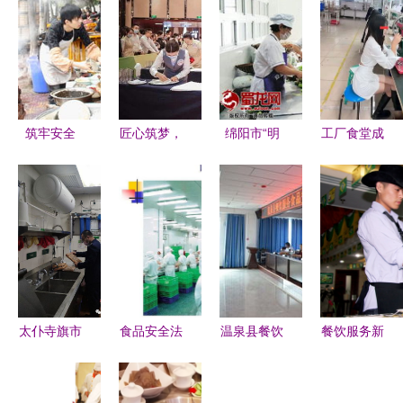
筑牢安全
匠心筑梦，
绵阳市“明
工厂食堂成
网，守
技艺传情
厨亮灶”工
择业拦路
护“舌尖上
——记
程成效显
虎？浙江小
的乡
2020年上
著，餐饮服
伙因伙食辞
愁”——华
海市青浦区
务单位覆盖
职引热议
蓥市多措并
职业技能竞
率突破
举加强农村
赛长三角核
75.5%
餐饮服务监
心区餐饮服
太仆寺旗市
食品安全法
温泉县餐饮
餐饮服务新
管
务技能比武
监局开展餐
与餐饮服务
服务食品安
趋势 2015
展示活动
饮服务食品
筑牢健康防
全暨技术规
年餐饮消费