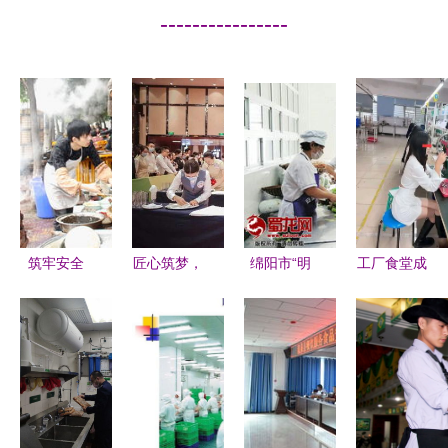
----------------
筑牢安全
匠心筑梦，
绵阳市“明
工厂食堂成
网，守
技艺传情
厨亮灶”工
择业拦路
护“舌尖上
——记
程成效显
虎？浙江小
的乡
2020年上
著，餐饮服
伙因伙食辞
愁”——华
海市青浦区
务单位覆盖
职引热议
蓥市多措并
职业技能竞
率突破
举加强农村
赛长三角核
75.5%