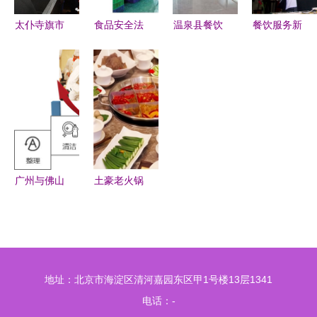
餐饮服务监
心区餐饮服
太仆寺旗市
食品安全法
温泉县餐饮
餐饮服务新
管
务技能比武
监局开展餐
与餐饮服务
服务食品安
趋势 2015
展示活动
饮服务食品
筑牢健康防
全暨技术规
年餐饮消费
安全风险隐
线，守
范培训班走
报告深度解
患拉网式大
护“舌尖上
进哈日布呼
读
排查，筑牢
的安全”
镇 筑牢餐
群众饮食安
饮安全防线
全防线
广州与佛山
土豪老火锅
食堂外包、
加盟指南
单位食堂承
解读21.4万
包与农产品
起的投资机
食材配送餐
遇与餐饮服
地址：北京市海淀区清河嘉园东区甲1号楼13层1341
饮服务的全
务优势
电话：-
面解析