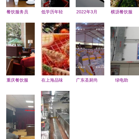
餐饮服务员
低学历年轻
2022年3月
横沥餐饮服
月薪
人 餐厅服
上海酒店餐
务公司 专
2800，为
务员与流水
饮与餐厨用
业承包饭
何年轻人仍
线的抉择，
品展览会
堂，打造企
蜂拥而至？
何者更优？
聚焦餐饮服
业餐饮新标
——老板揭
务创新
杆
秘背后的生
存智慧
重庆餐饮服
在上海品味
广东圣厨尚
绿电助
务礼仪培训
别样烧烤
配餐饮公司
推“快乐水”
提升服务质
别墅聚会遇
让每一餐都
固德威为可
量与文化品
上专业户外
是安心与美
口可乐印度
味的必修课
烤宴，团队
味的专业呈
工厂注入阳
欢聚当然要
现
光动能
尽兴