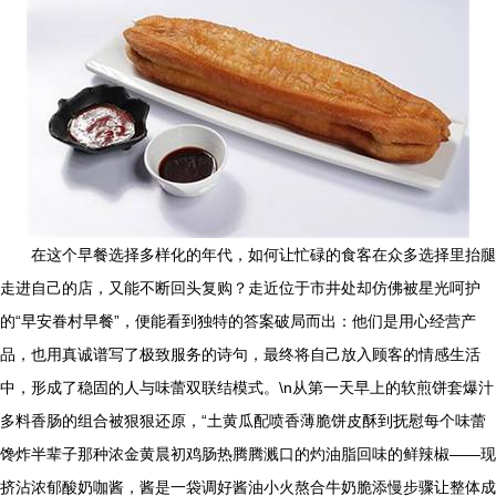
在这个早餐选择多样化的年代，如何让忙碌的食客在众多选择里抬腿
走进自己的店，又能不断回头复购？走近位于市井处却仿佛被星光呵护
的“早安眷村早餐”，便能看到独特的答案破局而出：他们是用心经营产
品，也用真诚谱写了极致服务的诗句，最终将自己放入顾客的情感生活
中，形成了稳固的人与味蕾双联结模式。\n从第一天早上的软煎饼套爆汁
多料香肠的组合被狠狠还原，“土黄瓜配喷香薄脆饼皮酥到抚慰每个味蕾
馋炸半辈子那种浓金黄晨初鸡肠热腾腾溅口的灼油脂回味的鲜辣椒——现
挤沾浓郁酸奶咖酱，酱是一袋调好酱油小火熬合牛奶脆添慢步骤让整体成